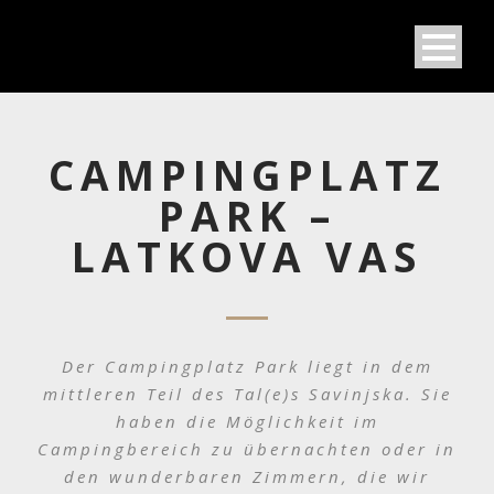
CAMPINGPLATZ
PARK –
LATKOVA VAS
Der Campingplatz Park liegt in dem
mittleren Teil des Tal(e)s Savinjska. Sie
haben die Möglichkeit im
Campingbereich zu übernachten oder in
den wunderbaren Zimmern, die wir