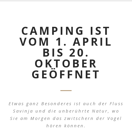
CAMPING IST
VOM 1. APRIL
BIS 20.
OKTOBER
GEÖFFNET
Etwas ganz Besonderes ist auch der Fluss
Savinja und die unberührte Natur, wo
Sie am Morgen das zwitschern der Vogel
hören können.