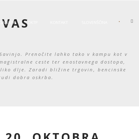
 VAS
•
GALERIJA
DKTP
KONTAKT
SLOVENŠČINA
Savinjo. Prenočite lahko tako v kampu kot v
magistralne ceste ter enostavnega dostopa,
oliko dlje. Zaradi bližine trgovin, bencinske
tudi dobra oskrba.
O 20. OKTOBRA