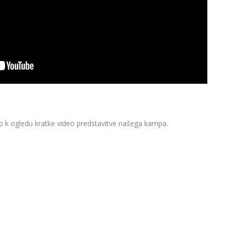
o k ogledu kratke video predstavitve našega kampa.