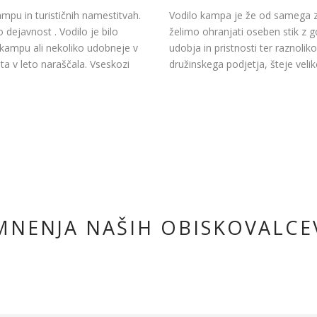
mpu in turističnih namestitvah.
Vodilo kampa je že od samega z
dejavnost . Vodilo je bilo
želimo ohranjati oseben stik z g
 v kampu ali nekoliko udobneje v
udobja in pristnosti ter raznolik
ta v leto naraščala. Vseskozi
družinskega podjetja, šteje veli
MNENJA NAŠIH OBISKOVALCE