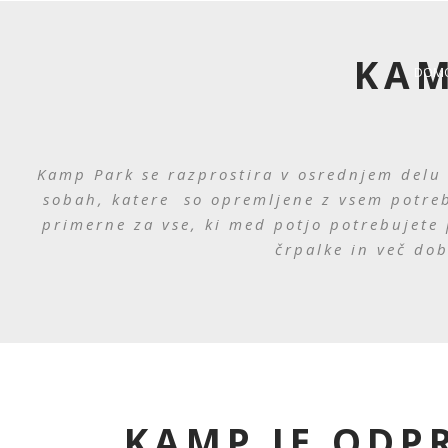
KAM
DOM
Kamp Park se razprostira v osrednjem delu 
sobah, katere so opremljene z vsem potreb
primerne za vse, ki med potjo potrebujete po
črpalke in več do
KAMP JE ODPR