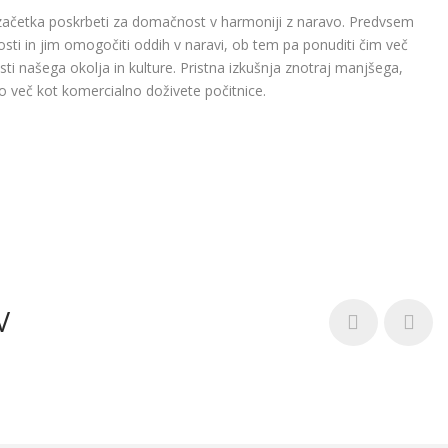
ačetka poskrbeti za domačnost v harmoniji z naravo. Predvsem
osti in jim omogočiti oddih v naravi, ob tem pa ponuditi čim več
osti našega okolja in kulture. Pristna izkušnja znotraj manjšega,
ko več kot komercialno doživete počitnice.
V