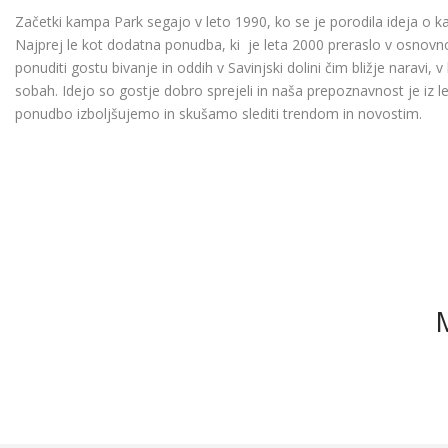
Začetki kampa Park segajo v leto 1990, ko se je porodila ideja o ka
Najprej le kot dodatna ponudba, ki je leta 2000 preraslo v osnovno 
ponuditi gostu bivanje in oddih v Savinjski dolini čim bližje naravi,
sobah. Idejo so gostje dobro sprejeli in naša prepoznavnost je iz le
ponudbo izboljšujemo in skušamo slediti trendom in novostim.