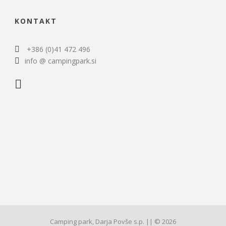
KONTAKT
+386 (0)41 472 496
info @ campingpark.si
Camping park, Darja Povše s.p. || © 2026