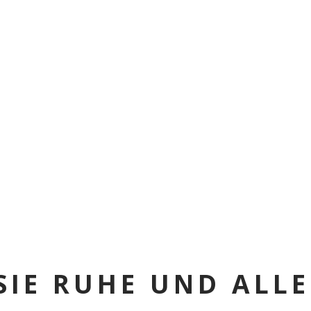
CAMPING
AKTIVITÄTEN
SEHENSWÜRDIGKEITEN
PREISL
ZIMMER
SIE RUHE UND ALLE