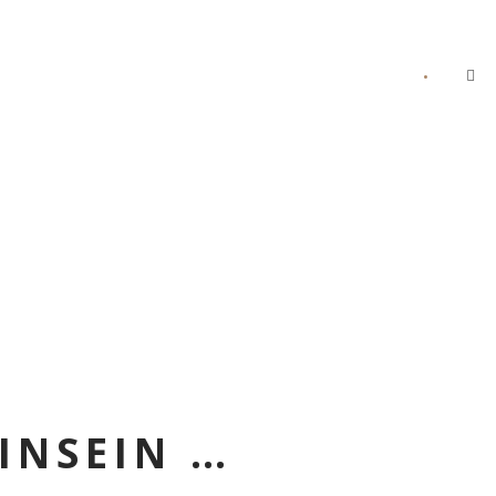
•
ISTE
FOTOGALLERIE
KONTAKT
DEUTSCH
INSEIN …